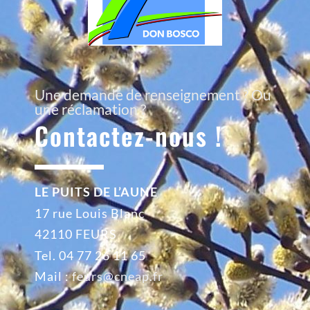
Une demande de renseignement ? Ou
une réclamation ?
Contactez-nous !
LE PUITS DE L’AUNE
17 rue Louis Blanc
42110 FEURS
Tel. 04 77 26 11 65
Mail :
feurs@cneap.fr