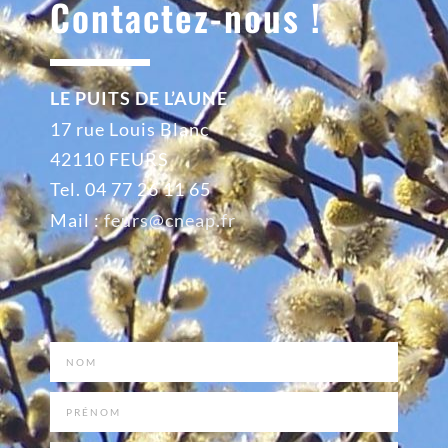
Contactez-nous !
LE PUITS DE L’AUNE
17 rue Louis Blanc
42110 FEURS
Tel. 04 77 26 11 65
Mail :
feurs@cneap.fr