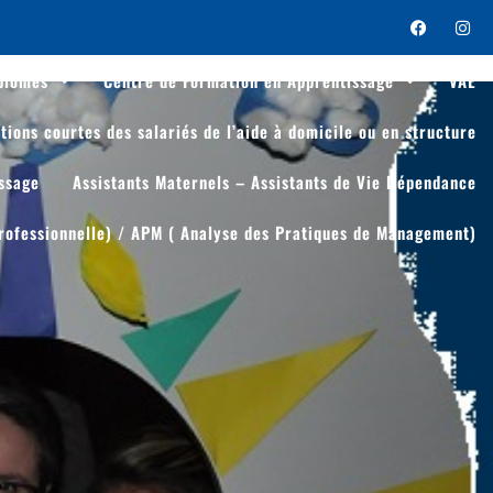
plômes
Centre de Formation en Apprentissage
VAE
tions courtes des salariés de l’aide à domicile ou en structure
issage
Assistants Maternels – Assistants de Vie Dépendance
rofessionnelle) / APM ( Analyse des Pratiques de Management)