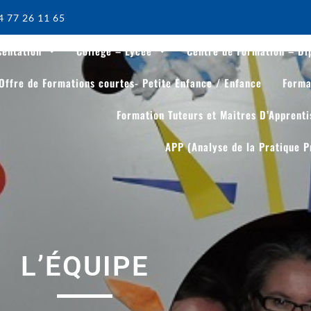
4 77 26 11 65
sentation
Collège – Lycée
Centre de Formation – Di
Offre de Formations courtes- Petite Enfance / Enfance
Forma
Formation Tuteurs et Maitres D’Apprent
APP (Analyse de la Pratique P
L’ÉQUIPE