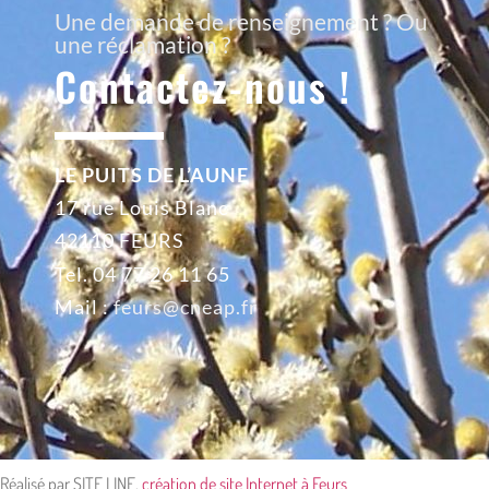
Une demande de renseignement ? Ou
une réclamation ?
Contactez-nous !
LE PUITS DE L’AUNE
17 rue Louis Blanc
42110 FEURS
Tel. 04 77 26 11 65
Mail :
feurs@cneap.fr
 | Réalisé par SITE LINE,
création de site Internet à Feurs