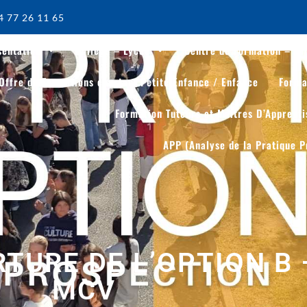
4 77 26 11 65
sentation
Collège – Lycée
Centre de Formation – Di
Offre de Formations courtes- Petite Enfance / Enfance
Forma
Formation Tuteurs et Maitres D’Apprent
APP (Analyse de la Pratique P
TURE DE L’OPTION B 
MCV