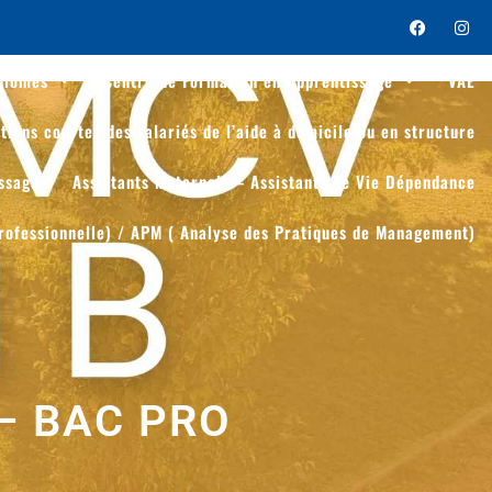
plômes
Centre de Formation en Apprentissage
VAE
tions courtes des salariés de l’aide à domicile ou en structure
issage
Assistants Maternels – Assistants de Vie Dépendance
rofessionnelle) / APM ( Analyse des Pratiques de Management)
– BAC PRO