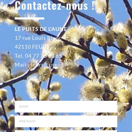
Contactez-nous !
LE PUITS DE L’AUNE
17 rue Louis Blanc
42110 FEURS
Tel. 04 77 26 11 65
Mail :
feurs@cneap.fr